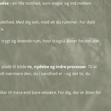
else
– en lille tomhed, som sniger sig ind mellem
ndethed. Med dig selv, med alt du rummer. For dybt
ra.
trygt og levende rum, hvor vi også åbner for det, der
r plads til både
ro, nydelse og indre processer
. Til at
ridt nærmere den, du i sandhed er – og det liv, du
r klar til mere end bare velvære. For dig, der er åben for