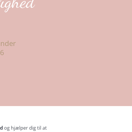
lighed
inder
26
ed
og hjælper dig til at