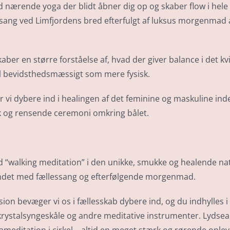
med nærende yoga der blidt åbner dig op og skaber flow i hel
sang ved Limfjordens bred efterfulgt af luksus morgenmad a
er en større forståelse af, hvad der giver balance i det kv
 bevidsthedsmæssigt som mere fysisk.
vi dybere ind i healingen af det feminine og maskuline inde
k og rensende ceremoni omkring bålet.
med “walking meditation” i den unikke, smukke og healende nat
andet med fællessang og efterfølgende morgenmad.
ksion bevæger vi os i fællesskab dybere ind, og du indhylles
 krystalsyngeskåle og andre meditative instrumenter. Lydse