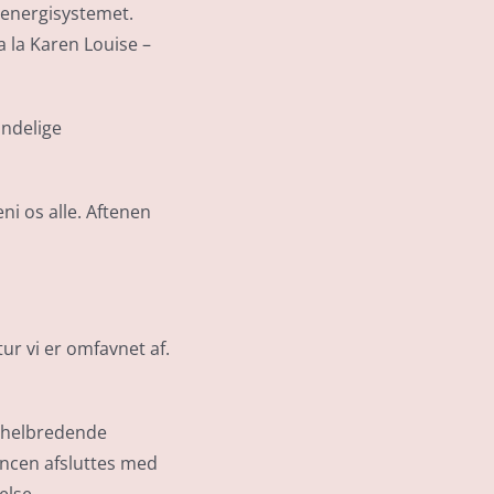
e energisystemet.
 la Karen Louise –
indelige
ni os alle. Aftenen
ur vi er omfavnet af.
 i helbredende
ancen afsluttes med