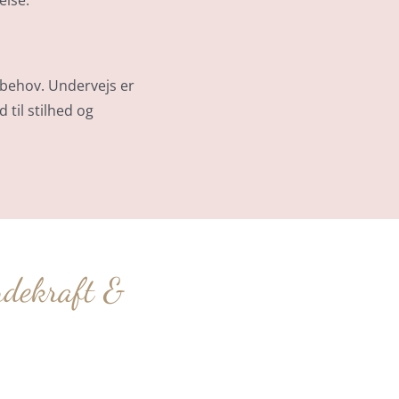
else.
 behov. Undervejs er
 til stilhed og
ndekraft &