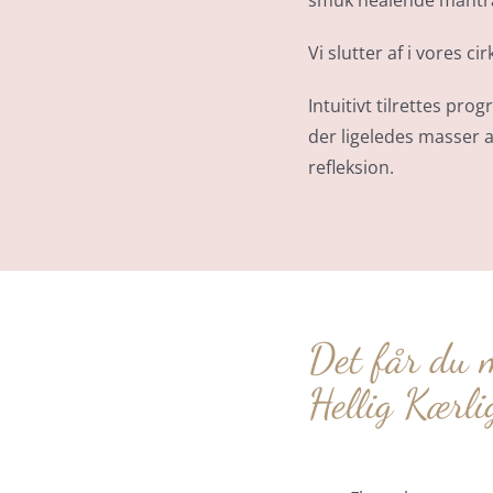
smuk healende mantram
Vi slutter af i vores c
Intuitivt tilrettes pr
der ligeledes masser a
refleksion.
Det får du 
Hellig Kærli