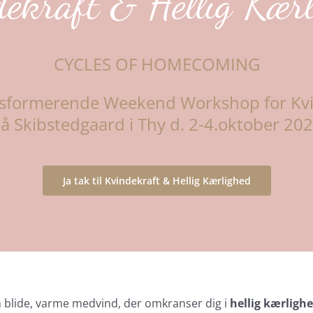
ekraft & Hellig Kær
CYCLES OF HOMECOMING
sformerende Weekend Workshop for Kv
å Skibstedgaard i Thy d. 2-4.oktober 20
Ja tak til Kvindekraft & Hellig Kærlighed
blide, varme medvind, der omkranser dig i
hellig kærligh