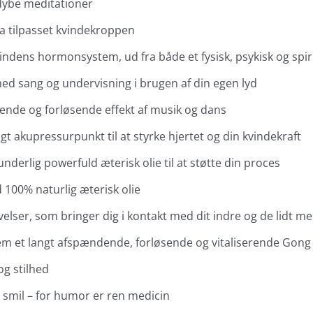
dybe meditationer
ga tilpasset kvindekroppen
indens hormonsystem, ud fra både et fysisk, psykisk og spir
med sang og undervisning i brugen af din egen lyd
lende og forløsende effekt af musik og dans
gt akupressurpunkt til at styrke hjertet og din kvindekraft
derlig powerfuld æterisk olie til at støtte din proces
d 100% naturlig æterisk olie
øvelser, som bringer dig i kontakt med dit indre og de lidt m
m et langt afspændende, forløsende og vitaliserende Gon
og stilhed
 smil – for humor er ren medicin