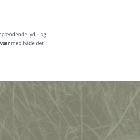
fspændende lyd – og
rvær
med både det