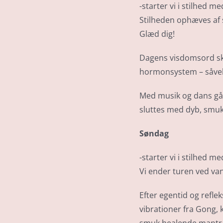
-starter vi i stilhed 
Stilheden ophæves af 
Glæd dig!
Dagens visdomsord skab
hormonsystem – såvel
Med musik og dans går 
sluttes med dyb, smu
Søndag
-starter vi i stilhed 
Vi ender turen ved v
Efter egentid og refle
vibrationer fra Gong,