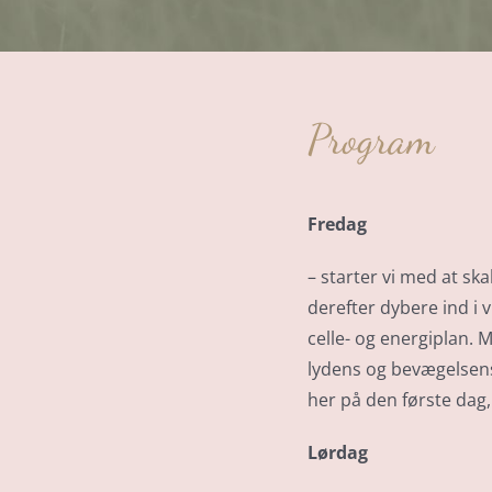
Program
Fredag
– starter vi med at sk
derefter dybere ind i
celle- og energiplan. 
lydens og bevægelsens 
her på den første dag, f
Lørdag