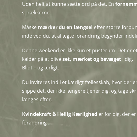
Uden helt at kunne sætte ord på det. En
fornemm
sprækkerne.
Måske
mærker du en længsel
efter større forbu
inde ved du, at al ægte forandring begynder indef
Denne weekend er ikke kun et pusterum. Det er et 
kalder på at blive
set, mærket og bevæget
i dig.
Blidt – og ærligt.
Du inviteres ind i et kærligt fællesskab, hvor der e
slippe det, der ikke længere tjener dig, og tage sk
længes efter.
Kvindekraft & Hellig Kærlighed
er for dig, der e
forandring …