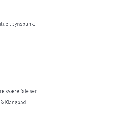
ituelt synspunkt
ere svære følelser
g & Klangbad