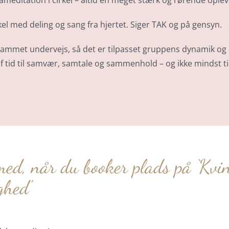
editation i cirkel – altid en meget stærk og rørende oplev
irkel med deling og sang fra hjertet. Siger TAK og på gensyn.
ogrammet undervejs, så det er tilpasset gruppens dynamik og
f tid til samvær, samtale og sammenhold – og ikke mindst tid
med, når du booker plads på ‘Kvi
ghed’